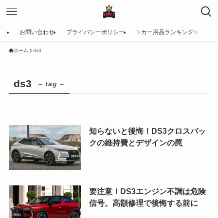
お問い合わせ
プライバシーポリシー
✨カー用品ランキング✨
ホーム
ds3
ds3
– tag –
知らないと後悔！DS3クロスバッ
クの維持費とデザインの罠
要注意！DS3エンジン不調は危険
信号。高額修理で後悔する前に