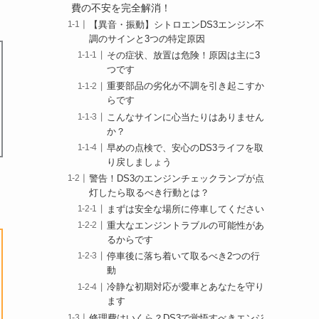
費の不安を完全解消！
【異音・振動】シトロエンDS3エンジン不
調のサインと3つの特定原因
その症状、放置は危険！原因は主に3
つです
重要部品の劣化が不調を引き起こすか
らです
こんなサインに心当たりはありません
か？
早めの点検で、安心のDS3ライフを取
り戻しましょう
警告！DS3のエンジンチェックランプが点
灯したら取るべき行動とは？
まずは安全な場所に停車してください
重大なエンジントラブルの可能性があ
るからです
停車後に落ち着いて取るべき2つの行
動
冷静な初期対応が愛車とあなたを守り
ます
修理費はいくら？DS3で覚悟すべきエンジ