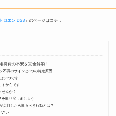
トロエン DS3
」のページはコチラ
・維持費の不安を完全解消！
ジン不調のサインと3つの特定原因
主に3つです
こすからです
ませんか？
フを取り戻しましょう
プが点灯したら取るべき行動とは？
ださい