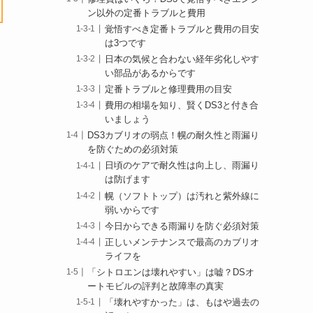
ン以外の定番トラブルと費用
覚悟すべき定番トラブルと費用の目安
は3つです
日本の気候と合わない経年劣化しやす
い部品があるからです
定番トラブルと修理費用の目安
費用の相場を知り、賢くDS3と付き合
いましょう
DS3カブリオの弱点！幌の耐久性と雨漏り
を防ぐための必須対策
日頃のケアで耐久性は向上し、雨漏り
は防げます
幌（ソフトトップ）は汚れと紫外線に
弱いからです
今日からできる雨漏りを防ぐ必須対策
正しいメンテナンスで最高のカブリオ
ライフを
「シトロエンは壊れやすい」は嘘？DSオ
ートモビルの評判と故障率の真実
「壊れやすかった」は、もはや過去の