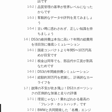
話です
品質管理の基準が世界レベルになった
からです
客観的なデータや評判を見てみましょ
う
古い噂に惑わされず、正しい知識を持
ちましょう
DS3の維持費は本当に高い？年間の総費用
を項目別に徹底シミュレーション
国産コンパクトより年間5〜10万円高
めが目安です
税金は同等でも、部品代や工賃が割高
なためです
DS3の年間維持費シミュレーション
総額約30万円を把握し、計画的なカー
ライフを
故障の不安が吹き飛ぶ！DS3スポーツシッ
クの圧倒的な加速と走りの評価
理屈じゃない！乗ればわかる最高の
「フレンチ・ホットハッチ」です
BMWと共同開発した「名機」エンジ