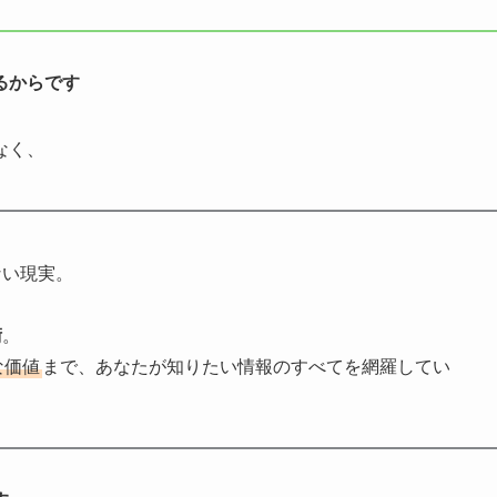
るからです
なく、
ない現実。
術
。
な価値
まで、あなたが知りたい情報のすべてを網羅してい