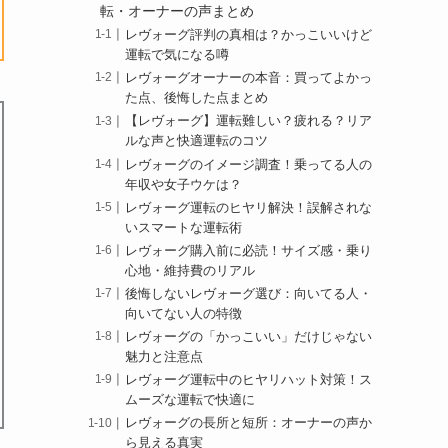
転・オーナーの声まとめ
レヴォーグ評判の真相は？かっこいいけど
運転で気になる噂
レヴォーグオーナーの本音：買ってよかっ
た点、後悔した点まとめ
【レヴォーグ】運転難しい？疲れる？リア
ルな声と快適運転のコツ
レヴォーグのイメージ調査！乗ってる人の
年収や女子ウケは？
レヴォーグ運転のヒヤリ解決！誤解されな
いスマートな運転術
レヴォーグ購入前に必読！サイズ感・乗り
心地・維持費のリアル
後悔しないレヴォーグ選び：向いてる人・
向いてない人の特徴
レヴォーグの「かっこいい」だけじゃない
魅力と注意点
レヴォーグ運転中のヒヤリハット対策！ス
ムーズな運転で快適に
レヴォーグの長所と短所：オーナーの声か
ら見える真実