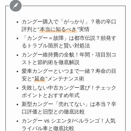
カングー購入で「がっかり」？巷の辛口
評判と“
本当に知るべき
”実情
「カングー＝故障」は都市伝説？頻発す
るトラブル箇所と賢い対処法
カングー維持費の全貌！年間・項目別コ
ストと節約術を徹底解説
愛車カングーといつまで一緒？寿命の目
安と“
延命
”メンテナンス術
失敗しない中古カングー選び！チェック
ポイントとおすすめ年式
新型カングー「売れてない」は本当？辛
口評価と旧型との徹底比較
カングー vs シエンタ/ベルランゴ！人気
ライバル車と徹底比較