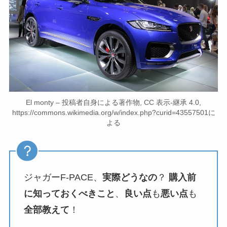
El monty – 投稿者自身による著作物, CC 表示-継承 4.0,
https://commons.wikimedia.org/w/index.php?curid=43557501に
よる
ジャガーF-PACE、
実際どうなの
？
購入前
に知っておくべきこと
、
良い点
も
悪い点
も
全部教えて
！