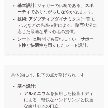
基本設計
: ジャガーの伝統である、
スポ
ーティ
でありながら
しなやか
な足回り。
技術
:
アダプティブダイナミクス
(一部モ
デル)などの先進技術による、路面状況に
応じた最適な乗り心地の提供。
シート
: 長時間でも疲れにくい、
サポー
ト性
と
快適性
を両立したシート設計。
具体的には、以下の点が挙げられます。
基本設計
:
アルミニウム
を多用した軽量ボディ
による、軽快なハンドリングと快適
な乗り心地の両立。