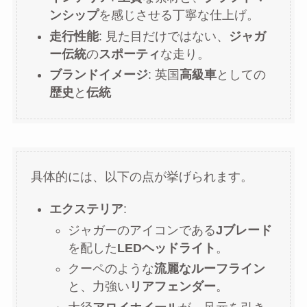
ンシップ
を感じさせる丁寧な仕上げ。
走行性能
: 見た目だけではない、
ジャガ
ー伝統
の
スポーティ
な走り。
ブランドイメージ
: 英国
高級車
としての
歴史
と
伝統
具体的には、以下の点が挙げられます。
エクステリア
:
ジャガーのアイコンである
Jブレード
を配した
LEDヘッドライト
。
クーペのような
流麗なルーフライン
と、力強い
リアフェンダー
。