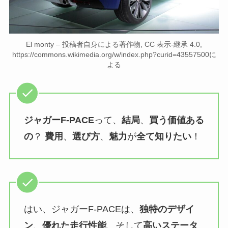
El monty – 投稿者自身による著作物, CC 表示-継承 4.0,
https://commons.wikimedia.org/w/index.php?curid=43557500に
よる
ジャガーF-PACE
って、
結局
、
買う価値ある
の
？
費用
、
選び方
、
魅力
が
全て知りたい
！
はい、ジャガーF-PACEは、
独特のデザイ
ン
、
優れた走行性能
、そして
高いステータ