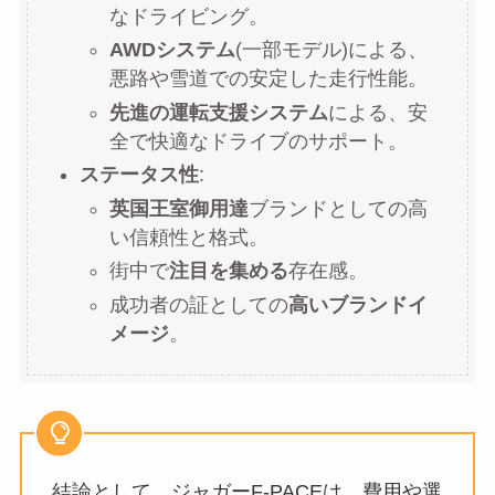
なドライビング。
AWDシステム
(一部モデル)による、
悪路や雪道での安定した走行性能。
先進の運転支援システム
による、安
全で快適なドライブのサポート。
ステータス性
:
英国王室御用達
ブランドとしての高
い信頼性と格式。
街中で
注目を集める
存在感。
成功者の証としての
高いブランドイ
メージ
。
結論として、ジャガーF-PACEは、費用や選