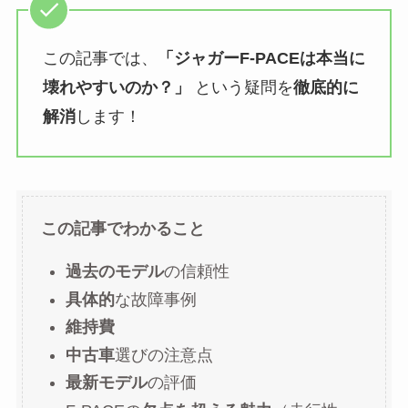
この記事では、
「ジャガーF-PACEは本当に
壊れやすいのか？」
という疑問を
徹底的に
解消
します！
この記事でわかること
過去のモデル
の信頼性
具体的
な故障事例
維持費
中古車
選びの注意点
最新モデル
の評価