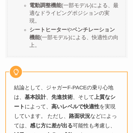
電動調整機能
(一部モデル)による、最
適なドライビングポジションの実
現。
シートヒーター
や
ベンチレーション
機能
(一部モデル)による、快適性の向
上。
結論として、ジャガーF-PACEの乗り心地
は、
基本設計
、
先進技術
、そして
上質なシ
ート
によって、
高いレベルで快適性
を実現
しています。 ただし、
路面状況
などによっ
ては、
感じ方に差が出る
可能性も考慮し、