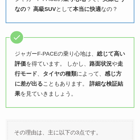
なの
？
高級SUV
として
本当に快適
なの？
ジャガーF-PACEの乗り心地は、
総じて高い
評価
を得ています。 しかし、
路面状況
や
走
行モード
、
タイヤの種類
によって、
感じ方
に差が出る
こともあります。
詳細な検証結
果
を見ていきましょう。
その理由は、主に以下の3点です。