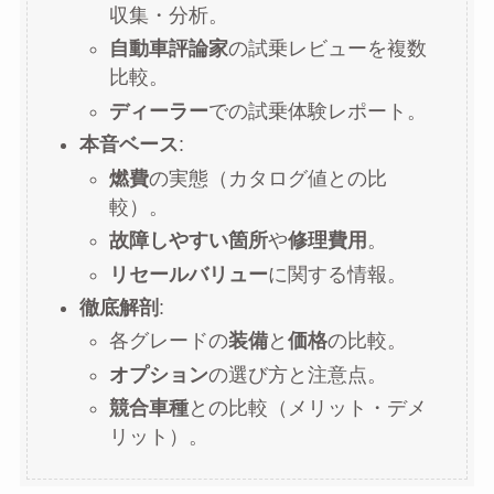
収集・分析。
自動車評論家
の試乗レビューを複数
比較。
ディーラー
での試乗体験レポート。
本音ベース
:
燃費
の実態（カタログ値との比
較）。
故障しやすい箇所
や
修理費用
。
リセールバリュー
に関する情報。
徹底解剖
:
各グレードの
装備
と
価格
の比較。
オプション
の選び方と注意点。
競合車種
との比較（メリット・デメ
リット）。