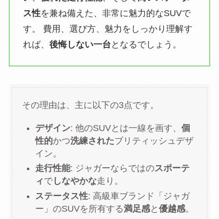
ス性
を兼ね備えた、非常に魅力的なSUVで
す。 費用、選び方、魅力をしっかり理解す
れば、
後悔しない一台
となるでしょう。
その理由は、主に以下の3点です。
デザイン
: 他のSUVとは一線を画す、
個
性的
かつ
洗練された
ブリティッシュデザ
イン。
走行性能
: ジャガーならではの
スポーテ
ィ
で
しなやかな
走り。
ステータス性
: 高級車ブランド「ジャガ
ー」のSUVを所有する
満足感
と
優越感
。