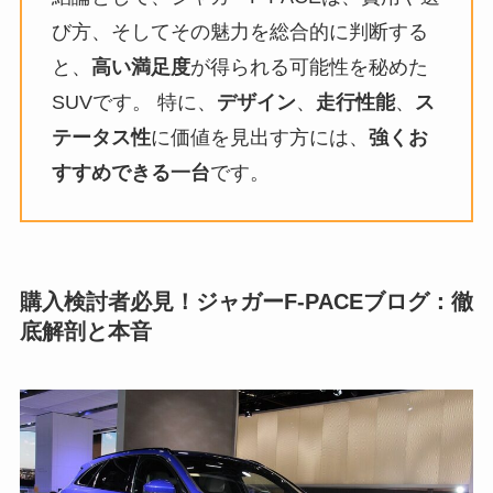
び方、そしてその魅力を総合的に判断する
と、
高い満足度
が得られる可能性を秘めた
SUVです。 特に、
デザイン
、
走行性能
、
ス
テータス性
に価値を見出す方には、
強くお
すすめできる一台
です。
購入検討者必見！ジャガーF-PACEブログ：徹
底解剖と本音