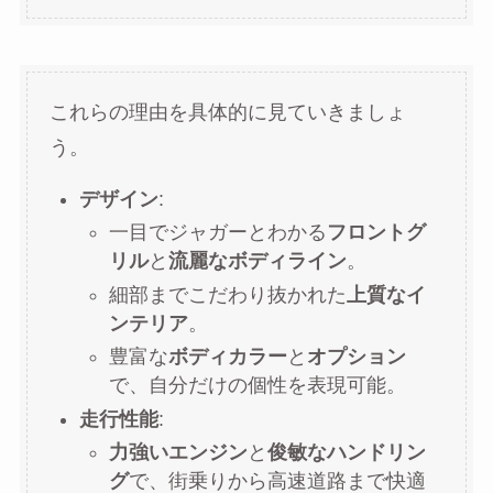
これらの理由を具体的に見ていきましょ
う。
デザイン
:
一目でジャガーとわかる
フロントグ
リル
と
流麗なボディライン
。
細部までこだわり抜かれた
上質なイ
ンテリア
。
豊富な
ボディカラー
と
オプション
で、自分だけの個性を表現可能。
走行性能
:
力強いエンジン
と
俊敏なハンドリン
グ
で、街乗りから高速道路まで快適