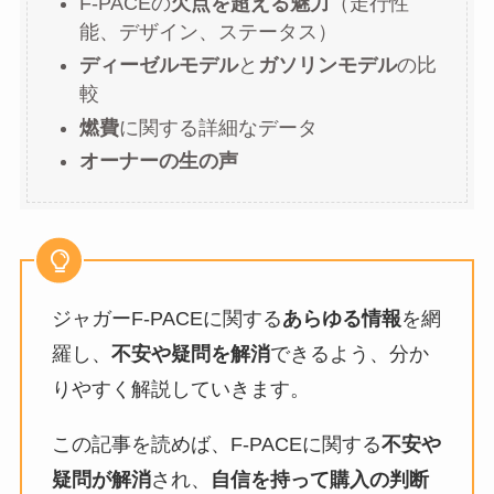
F-PACEの
欠点を超える魅力
（走行性
能、デザイン、ステータス）
ディーゼルモデル
と
ガソリンモデル
の比
較
燃費
に関する詳細なデータ
オーナーの生の声
ジャガーF-PACEに関する
あらゆる情報
を網
羅し、
不安や疑問を解消
できるよう、分か
りやすく解説していきます。
この記事を読めば、F-PACEに関する
不安や
疑問が解消
され、
自信を持って購入の判断