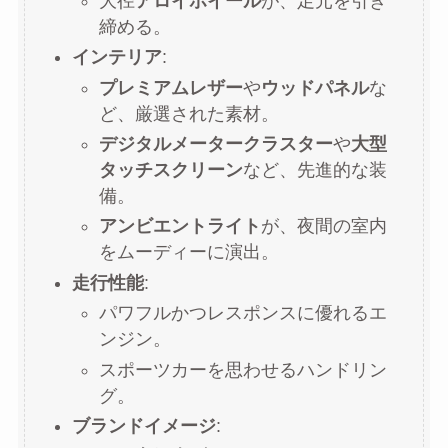
大径
アロイホイール
が、足元を引き
締める。
インテリア
:
プレミアムレザー
や
ウッドパネル
な
ど、厳選された素材。
デジタルメータークラスター
や
大型
タッチスクリーン
など、先進的な装
備。
アンビエントライト
が、夜間の室内
をムーディーに演出。
走行性能
:
パワフルかつレスポンスに優れるエ
ンジン。
スポーツカーを思わせるハンドリン
グ。
ブランドイメージ
: