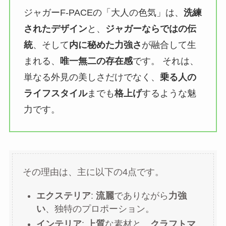
ジャガーF-PACEの「大人の色気」は、
洗練
されたデザイン
と、
ジャガーならではの伝
統
、そして
内に秘めた力強さ
が融合して生
まれる、
唯一無二の存在感
です。 それは、
単なる外見の美しさだけでなく、
乗る人の
ライフスタイル
までも
格上げ
するような魅
力です。
その理由は、主に以下の4点です。
エクステリア
:
流麗
でありながら
力強
い
、独特のプロポーション。
インテリア
:
上質
な素材と、
クラフトマ