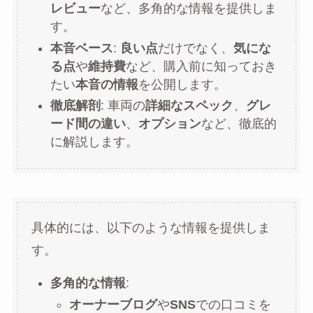
レビュー
など、多角的な情報を提供しま
す。
本音ベース
:
良い点
だけでなく、
気にな
る点
や
維持費
など、購入前に知っておき
たい
本音の情報
を公開します。
徹底解剖
: 車両の
詳細なスペック
、
グレ
ード間の違い
、
オプション
など、徹底的
に解説します。
具体的には、以下のような情報を提供しま
す。
多角的な情報
:
オーナーブログ
や
SNS
での口コミを