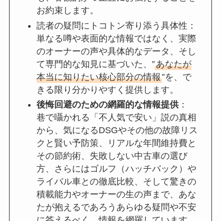
お約束します。
読者の疑問にトコトン寄り添う具体性：
単なる噂や表面的な情報ではなく、実際
のオーナーの声や具体的なデータ、そし
て専門的な知見に基づいた、”
あなたが
本当に知りたい核心部分の情報
”を、で
きる限り分かりやすく提供します。
後悔回避のための網羅的な情報提供
：
巷で囁かれる「不人気で安い」説の真相
から、気になるDSGやその他の故障リス
クと賢い予防策、リアルな年間維持費と
その節約術、失敗しない中古車の選び
方、さらにはゴルフ（ハッチバック）や
ライバル車との徹底比較、そして驚きの
積載能力やオーナーの生の声まで、あな
たが抱えるであろうあらゆる疑問や不安
に答えるべく、情報を網羅しています。