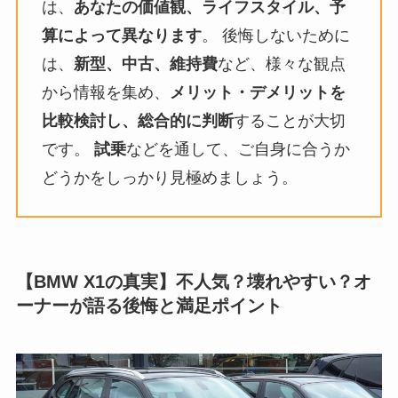
は、
あなたの価値観、ライフスタイル、予
算によって異なります
。 後悔しないために
は、
新型、中古、維持費
など、様々な観点
から情報を集め、
メリット・デメリットを
比較検討し、総合的に判断
することが大切
です。
試乗
などを通して、ご自身に合うか
どうかをしっかり見極めましょう。
【BMW X1の真実】不人気？壊れやすい？オ
ーナーが語る後悔と満足ポイント