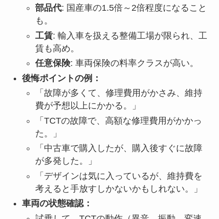
部品代
: 国産車の1.5倍～2倍程度になること
も。
工賃
: 輸入車を扱える整備工場が限られ、工
賃も高め。
任意保険
: 車両保険の料率クラスが高い。
後悔ポイントの例：
「故障が多くて、修理費用がかさみ、維持
費が予想以上にかかる。」
「TCTの故障で、高額な修理費用がかかっ
た。」
「中古車で購入したが、購入後すぐに故障
が多発した。」
「デザインは気に入っているが、維持費を
考えると手放すしかないかもしれない。」
車両の状態確認：
試乗して、TCTの動作（異音、振動、変速