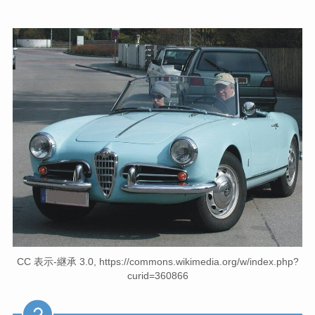
CC 表示-継承 3.0, https://commons.wikimedia.org/w/index.php?
curid=360866